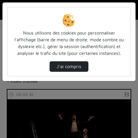
Rechercher u
Accueil
Rechercher
Résultats de la recherche
Nous utilisons des cookies pour personnaliser
l’affichage (barre de menu de droite, mode sombre ou
dyslexie etc.), gérer la session (authentification) et
Filtres actifs (cliquer pour en retirer) :
analyser le trafic du site (pour certaines instances).
reportages
sdun-videos-en-ligne
sdun-videos-en-ligne
budget
economie
J’ai compris
sdun-videos-en-ligne
1 vidéo trouvée
00:03:32