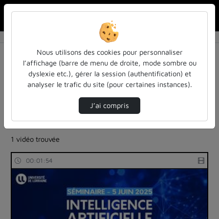
Rechercher u
Accueil
Rechercher
Résultats de la recherche
Nous utilisons des cookies pour personnaliser
l’affichage (barre de menu de droite, mode sombre ou
dyslexie etc.), gérer la session (authentification) et
Filtres actifs (cliquer pour en retirer) :
analyser le trafic du site (pour certaines instances).
reportages
sdun-videos-en-ligne
debat-mouvant
sdun-videos-en-ligne
enseignement-superieur
J’ai compris
ia-lintelligence-artificielle-approches-et-usages-a-
luniversite
1 vidéo trouvée
00:01:54