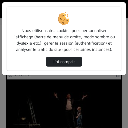
Rechercher u
Accueil
Rechercher
Résultats de la recherche
Nous utilisons des cookies pour personnaliser
l’affichage (barre de menu de droite, mode sombre ou
dyslexie etc.), gérer la session (authentification) et
Filtres actifs (cliquer pour en retirer) :
analyser le trafic du site (pour certaines instances).
reportages
sdun-videos-en-ligne
finance
J’ai compris
1 vidéo trouvée
00:03:32