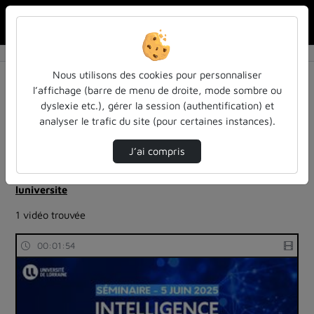
Rechercher u
Accueil
Rechercher
Résultats de la recherche
Nous utilisons des cookies pour personnaliser
l’affichage (barre de menu de droite, mode sombre ou
dyslexie etc.), gérer la session (authentification) et
Filtres actifs (cliquer pour en retirer) :
analyser le trafic du site (pour certaines instances).
reportages
education
ia-lintelligence-artificielle-approches-et-usages-a-
J’ai compris
luniversite
ia-lintelligence-artificielle-approches-et-usages-a-
luniversite
1 vidéo trouvée
00:01:54