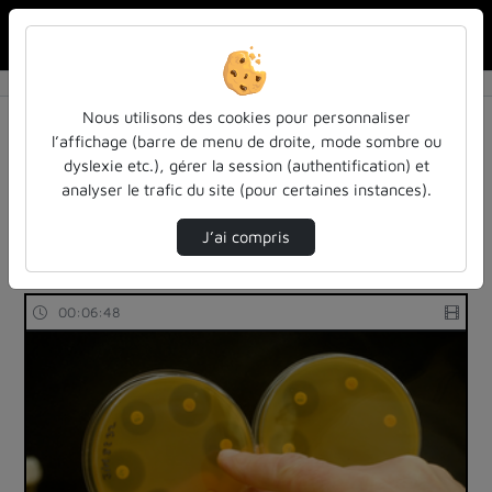
Rechercher u
Accueil
Rechercher
Résultats de la recherche
Nous utilisons des cookies pour personnaliser
l’affichage (barre de menu de droite, mode sombre ou
dyslexie etc.), gérer la session (authentification) et
Filtres actifs (cliquer pour en retirer) :
analyser le trafic du site (pour certaines instances).
reportages
sciences-de-la-nature-et-mathematiques
biologie
J’ai compris
1 vidéo trouvée
00:06:48