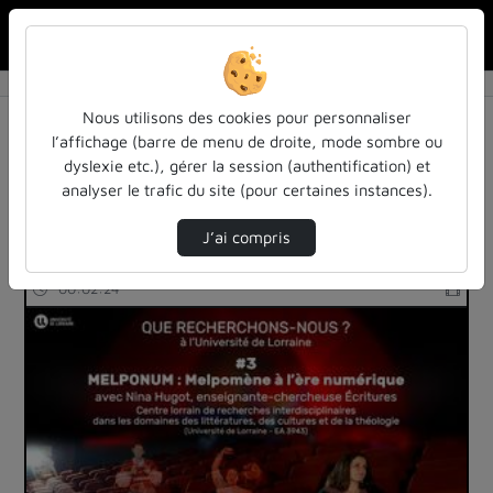
Rechercher u
Accueil
Rechercher
Résultats de la recherche
Nous utilisons des cookies pour personnaliser
l’affichage (barre de menu de droite, mode sombre ou
dyslexie etc.), gérer la session (authentification) et
Filtres actifs (cliquer pour en retirer) :
analyser le trafic du site (pour certaines instances).
reportages
theatre-representations-sur-scene
J’ai compris
2 vidéos trouvées
00:02:24