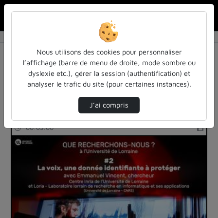
Rechercher u
Accueil
Rechercher
Résultats de la recherche
Nous utilisons des cookies pour personnaliser
l’affichage (barre de menu de droite, mode sombre ou
dyslexie etc.), gérer la session (authentification) et
Filtres actifs (cliquer pour en retirer) :
analyser le trafic du site (pour certaines instances).
reportages
anonymisation
J’ai compris
1 vidéo trouvée
00:03:00