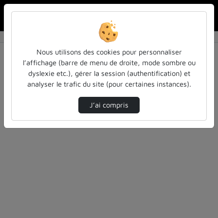
Rechercher u
Accueil
Rechercher
Résultats de la recherche
Nous utilisons des cookies pour personnaliser
l’affichage (barre de menu de droite, mode sombre ou
dyslexie etc.), gérer la session (authentification) et
Filtres actifs (cliquer pour en retirer) :
analyser le trafic du site (pour certaines instances).
reportages
culture-sciences-et-societe
J’ai compris
0 vidéo trouvée
Désolé, aucune vidéo trouvée.