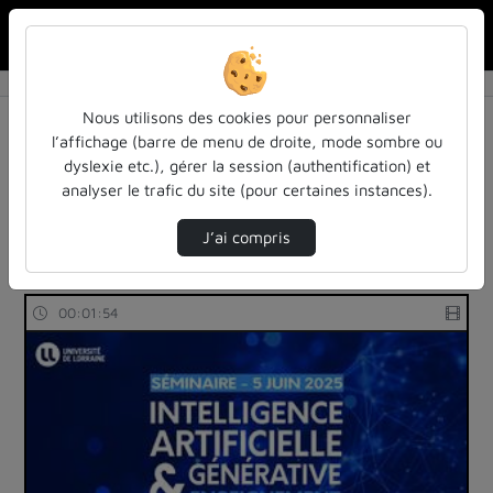
Rechercher u
Accueil
Rechercher
Résultats de la recherche
Nous utilisons des cookies pour personnaliser
l’affichage (barre de menu de droite, mode sombre ou
dyslexie etc.), gérer la session (authentification) et
Filtres actifs (cliquer pour en retirer) :
analyser le trafic du site (pour certaines instances).
reportages
debat-mouvant
robotique-intelligence-artificielle
J’ai compris
1 vidéo trouvée
00:01:54