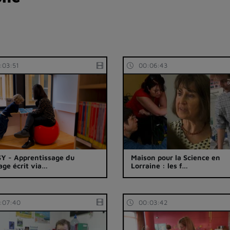
:03:51
00:06:43
Y - Apprentissage du
Maison pour la Science en
age écrit via…
Lorraine : les f…
:07:40
00:03:42