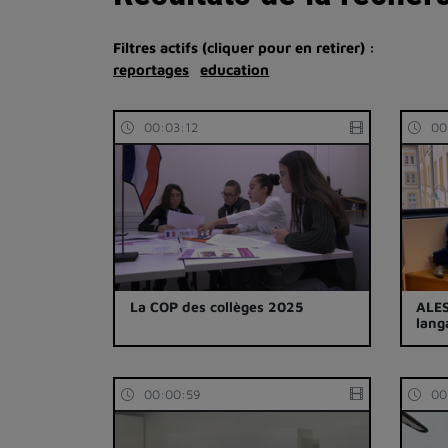
Filtres actifs (cliquer pour en retirer) :
reportages
education
00:03:12
00
La COP des collèges 2025
ALES
lang
00:00:59
00