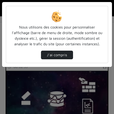
Rechercher u
Accueil
Rechercher
Résultats de la recherche
Nous utilisons des cookies pour personnaliser
l’affichage (barre de menu de droite, mode sombre ou
dyslexie etc.), gérer la session (authentification) et
Filtres actifs (cliquer pour en retirer) :
analyser le trafic du site (pour certaines instances).
teasers
culture
J’ai compris
34 vidéos trouvées
00:02:35