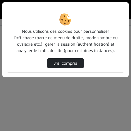
Rechercher u
Accueil
Rechercher
Résultats de la recherche
Nous utilisons des cookies pour personnaliser
l’affichage (barre de menu de droite, mode sombre ou
dyslexie etc.), gérer la session (authentification) et
Filtres actifs (cliquer pour en retirer) :
analyser le trafic du site (pour certaines instances).
teasers
culture
inspe
J’ai compris
1 vidéo trouvée
Désolé, aucune vidéo trouvée.