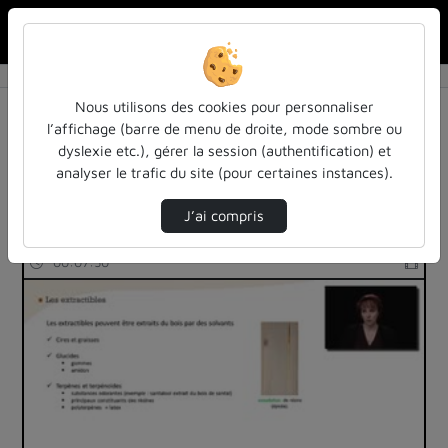
Rechercher u
Accueil
Rechercher
Résultats de la recherche
Nous utilisons des cookies pour personnaliser
l’affichage (barre de menu de droite, mode sombre ou
dyslexie etc.), gérer la session (authentification) et
Filtres actifs (cliquer pour en retirer) :
analyser le trafic du site (pour certaines instances).
mooc-anatomie-du-bois
J’ai compris
78 vidéos trouvées
00:07:50