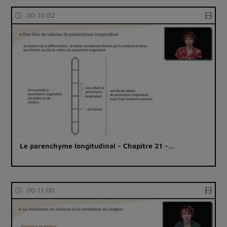
00:10:02
Le parenchyme longitudinal - Chapitre 21 -…
00:11:00