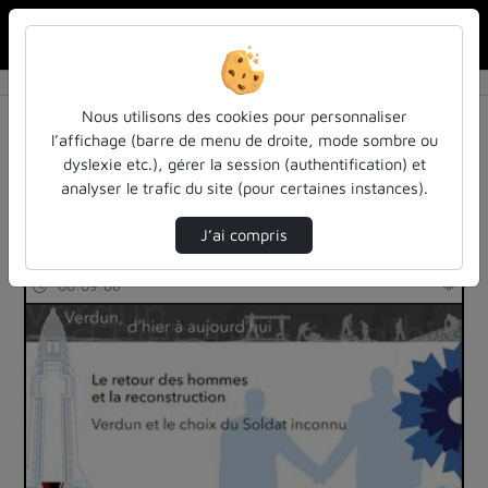
Rechercher u
Accueil
Rechercher
Résultats de la recherche
Nous utilisons des cookies pour personnaliser
l’affichage (barre de menu de droite, mode sombre ou
dyslexie etc.), gérer la session (authentification) et
Filtres actifs (cliquer pour en retirer) :
analyser le trafic du site (pour certaines instances).
histoire-contemporaine
J’ai compris
72 vidéos trouvées
00:09:08