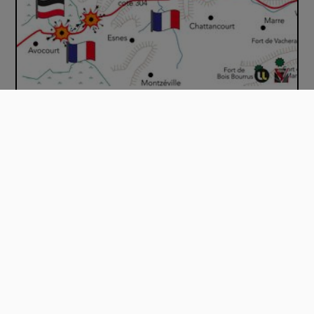
Août-septembre 1917 : l’offensive français…
00:05:21