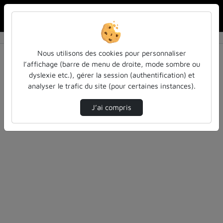
Rechercher u
Accueil
Rechercher
Résultats de la recherche
Nous utilisons des cookies pour personnaliser
l’affichage (barre de menu de droite, mode sombre ou
dyslexie etc.), gérer la session (authentification) et
Filtres actifs (cliquer pour en retirer) :
analyser le trafic du site (pour certaines instances).
l-inp
actualites-et-informations
J’ai compris
1 vidéo trouvée
Désolé, aucune vidéo trouvée.