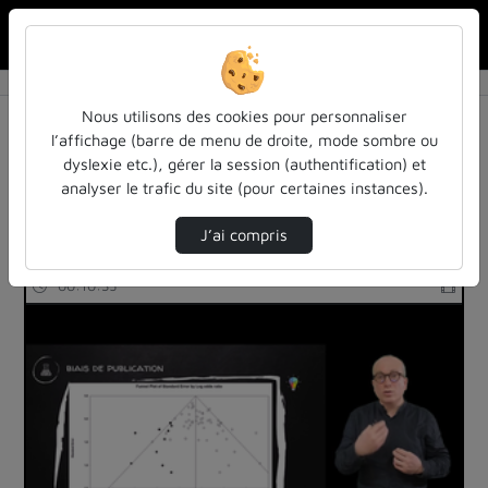
Rechercher u
Accueil
Rechercher
Résultats de la recherche
Nous utilisons des cookies pour personnaliser
l’affichage (barre de menu de droite, mode sombre ou
dyslexie etc.), gérer la session (authentification) et
Filtres actifs (cliquer pour en retirer) :
analyser le trafic du site (pour certaines instances).
biostat-niveau-1
J’ai compris
63 vidéos trouvées
00:10:35