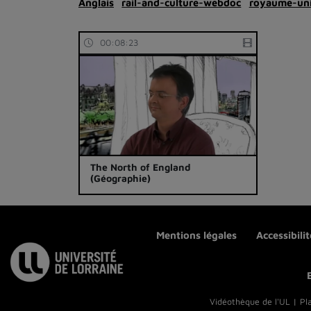
Anglais
rail-and-culture-webdoc
royaume-un
00:08:23
The North of England
(Géographie)
Mentions légales
Accessibili
Vidéothèque de l'UL | Pl