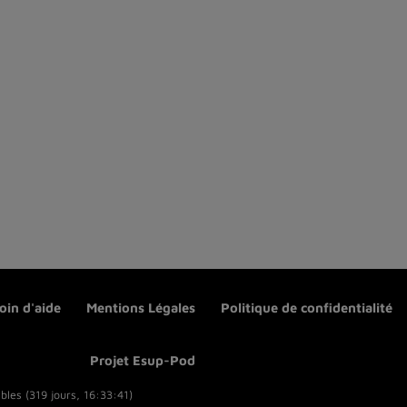
oin d'aide
Mentions Légales
Politique de confidentialité
Projet Esup-Pod
bles (319 jours, 16:33:41)