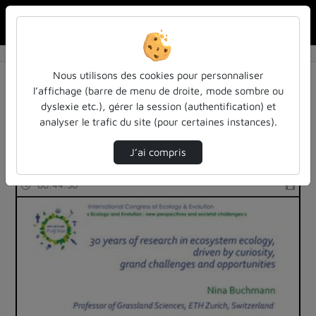
Rechercher u
Accueil
Rechercher
Résultats de la recherche
Nous utilisons des cookies pour personnaliser
l’affichage (barre de menu de droite, mode sombre ou
dyslexie etc.), gérer la session (authentification) et
Filtres actifs (cliquer pour en retirer) :
analyser le trafic du site (pour certaines instances).
Anglais
ecologie
J’ai compris
2 vidéos trouvées
00:44:50