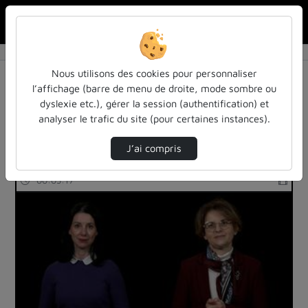
Rechercher u
Accueil
Rechercher
Résultats de la recherche
Nous utilisons des cookies pour personnaliser
l’affichage (barre de menu de droite, mode sombre ou
dyslexie etc.), gérer la session (authentification) et
Filtres actifs (cliquer pour en retirer) :
analyser le trafic du site (pour certaines instances).
Anglais
mass-media
information-communication
J’ai compris
3 vidéos trouvées
00:03:17