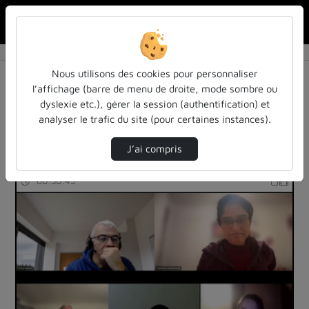
Rechercher u
Accueil
Rechercher
Résultats de la recherche
Nous utilisons des cookies pour personnaliser
l’affichage (barre de menu de droite, mode sombre ou
dyslexie etc.), gérer la session (authentification) et
Filtres actifs (cliquer pour en retirer) :
analyser le trafic du site (pour certaines instances).
Anglais
cours-formations
J’ai compris
37 vidéos trouvées
00:50:43