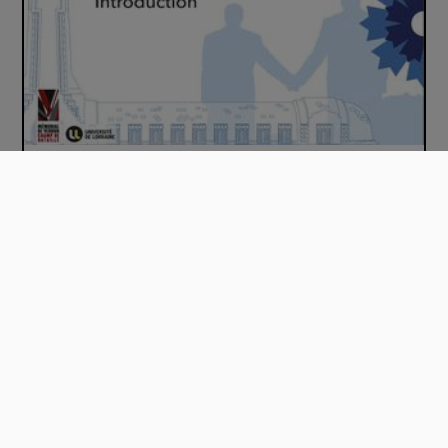
Introduction du Mooc "Verdun, d'hier à auj…
00:06:36