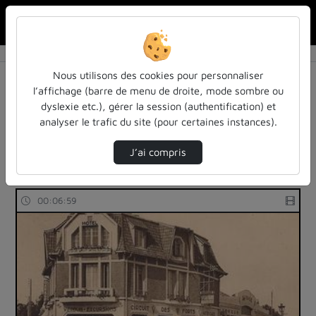
Rechercher u
Accueil
Rechercher
Résultats de la recherche
Nous utilisons des cookies pour personnaliser
l’affichage (barre de menu de droite, mode sombre ou
dyslexie etc.), gérer la session (authentification) et
Filtres actifs (cliquer pour en retirer) :
analyser le trafic du site (pour certaines instances).
1ere-guerre-mondiale
mooc-verdun-3-verdun-dhier-a-aujourdhui
J’ai compris
24 vidéos trouvées
00:06:59