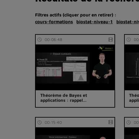
Filtres actifs (cliquer pour en retirer) :
cours-formations
biostat-niveau-1
biostat-ni
00:06:48
00
Théorème de Bayes et
Théo
applications : rappel…
appl
00:15:40
00