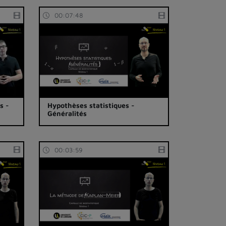
00:07:48
s -
Hypothèses statistiques -
Généralités
00:03:59