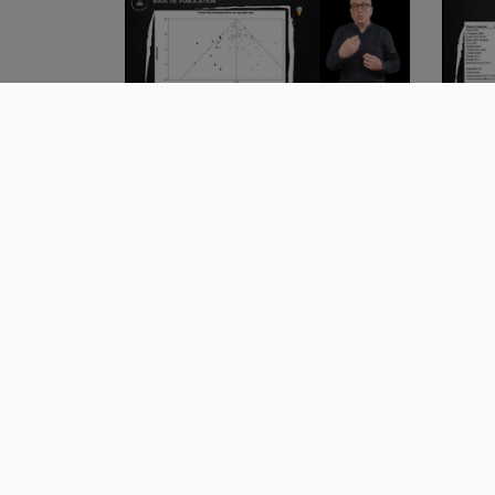
Méta-analyse : Critères de
Méta
qualité / Lectu…
obse
00:03:52
00
Les différents types d'études -
Mesu
Les généra…
vari