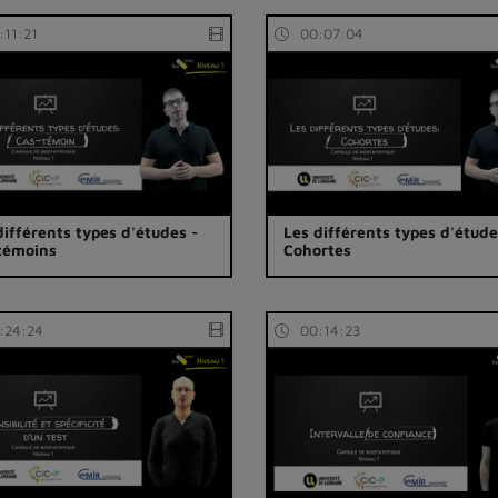
:11:21
00:07:04
différents types d'études -
Les différents types d'étude
témoins
Cohortes
:24:24
00:14:23