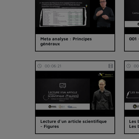
Meta analyse : Principes
001 
généraux
00:06:21
00
Lecture d'un article scientifique
Les 
- Figures
Les 