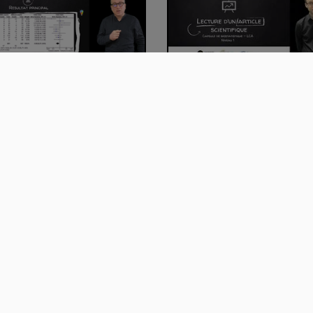
-analyse sur données
Lecture d'un article scientif
rvationnelles…
:16:58
00:17:04
re de dispersion d'une
Loi normale
able contin…