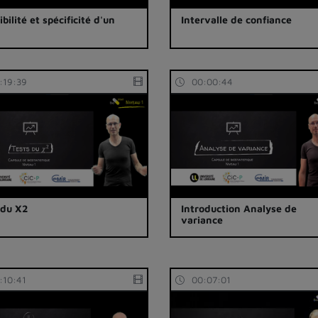
bilité et spécificité d'un
Intervalle de confiance
:19:39
00:00:44
 du X2
Introduction Analyse de
variance
:10:41
00:07:01