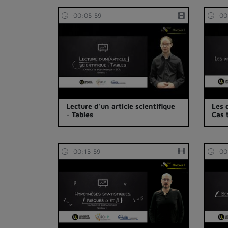
00:05:59
00
Lecture d'un article scientifique
Les 
- Tables
Cas 
00:13:59
00