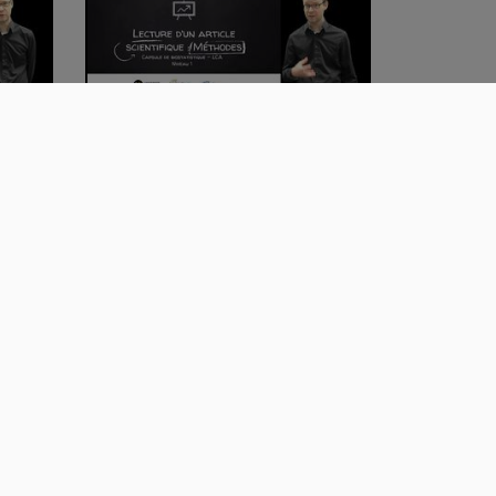
ique
Lecture d'un article scientifique
- Méthod…
00:12:48
Puissance et calcul du nombre
de sujet néc…