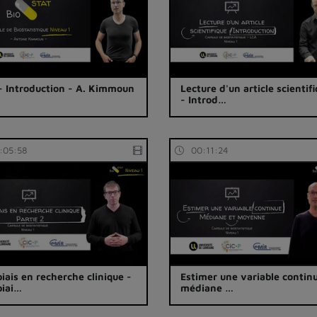
- Introduction - A. Kimmoun
Lecture d'un article scientif
- Introd…
:05:58
00:11:24
biais en recherche clinique -
Estimer une variable continu
biai…
médiane …