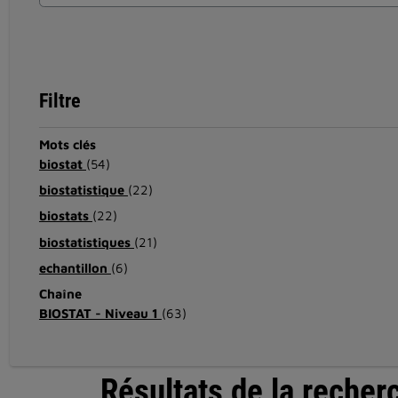
Filtre
Mots clés
biostat
(54)
biostatistique
(22)
biostats
(22)
biostatistiques
(21)
echantillon
(6)
Chaîne
BIOSTAT - Niveau 1
(63)
Résultats de la recher