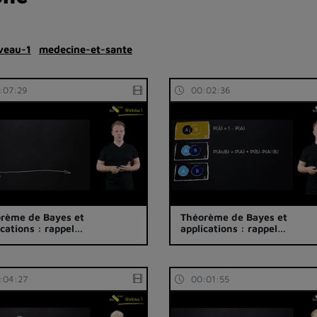
veau-1
medecine-et-sante
:07:29
00:02:36
rème de Bayes et
Théorème de Bayes et
ications : rappel…
applications : rappel…
:04:27
00:01:55