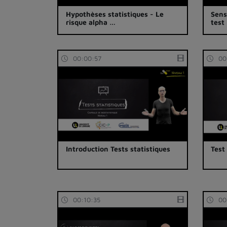
Hypothèses statistiques - Le
Sensi
risque alpha …
test
00:00:57
00
Introduction Tests statistiques
Test
00:10:35
00