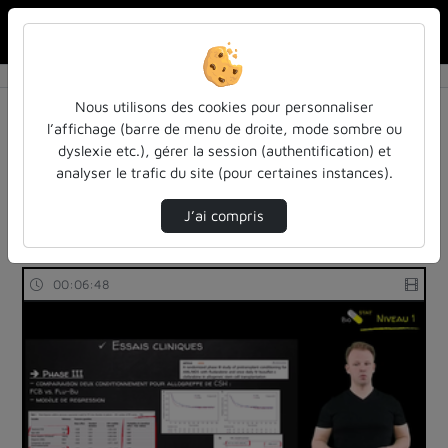
Rechercher u
Accueil
Rechercher
Résultats de la recherche
Nous utilisons des cookies pour personnaliser
l’affichage (barre de menu de droite, mode sombre ou
dyslexie etc.), gérer la session (authentification) et
Filtres actifs (cliquer pour en retirer) :
analyser le trafic du site (pour certaines instances).
cours-formations
biostat-niveau-1
medecine-et-sante
biostat-niveau-1
J’ai compris
63 vidéos trouvées
00:06:48