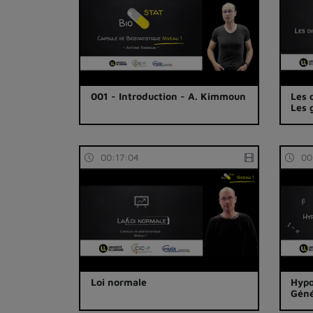
001 - Introduction - A. Kimmoun
Les 
Les 
00:17:04
00
Loi normale
Hypo
Géné