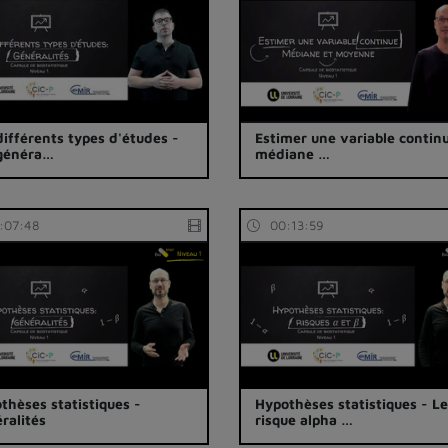
différents types d'études -
Estimer une variable continu
généra…
médiane …
:07:48
00:13:59
thèses statistiques -
Hypothèses statistiques - L
ralités
risque alpha …