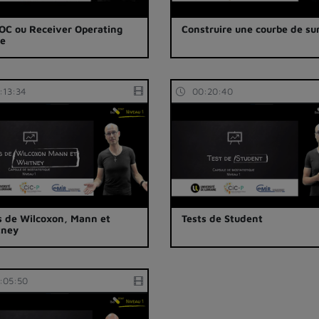
OC ou Receiver Operating
Construire une courbe de su
ve
:13:34
00:20:40
s de Wilcoxon, Mann et
Tests de Student
tney
:05:50