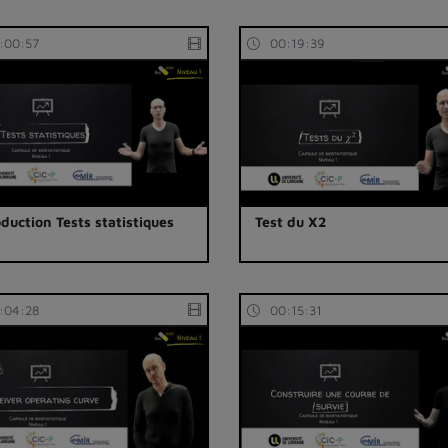
:00:57
00:19:39
oduction Tests statistiques
Test du X2
:04:28
00:15:31