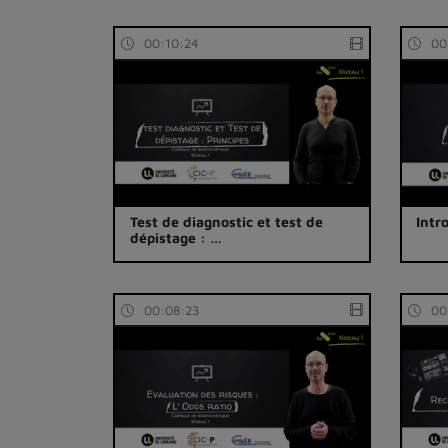
00:10:24
00
Test de diagnostic et test de
Intr
dépistage : …
00:08:23
00