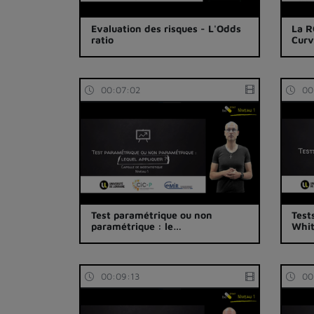
Evaluation des risques - L'Odds
La R
ratio
Cur
00:07:02
00
Test paramétrique ou non
Test
paramétrique : le…
Whi
00:09:13
00