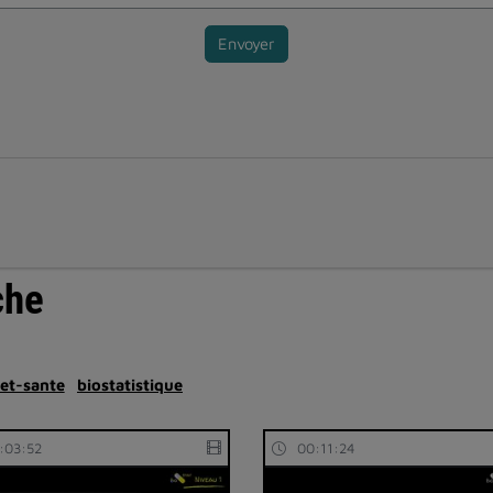
Envoyer
che
et-sante
biostatistique
:03:52
00:11:24