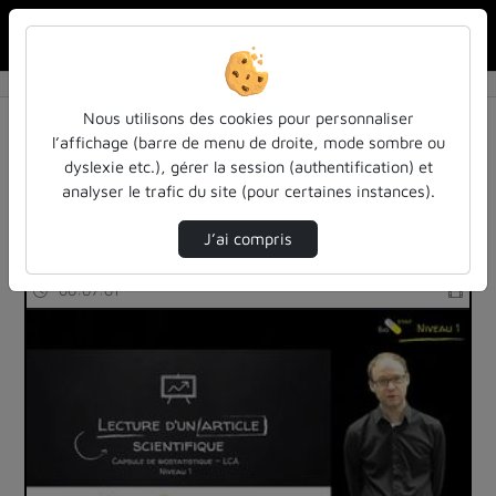
Rechercher u
Accueil
Rechercher
Résultats de la recherche
Nous utilisons des cookies pour personnaliser
l’affichage (barre de menu de droite, mode sombre ou
dyslexie etc.), gérer la session (authentification) et
Filtres actifs (cliquer pour en retirer) :
analyser le trafic du site (pour certaines instances).
cours-formations
biostat-niveau-1
biostat
J’ai compris
54 vidéos trouvées
00:07:01