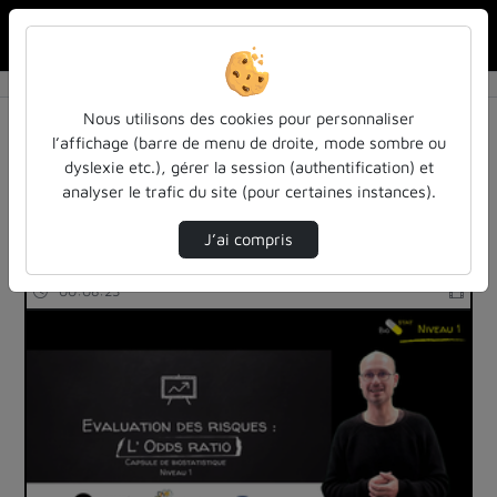
Rechercher u
Accueil
Rechercher
Résultats de la recherche
Nous utilisons des cookies pour personnaliser
l’affichage (barre de menu de droite, mode sombre ou
dyslexie etc.), gérer la session (authentification) et
Filtres actifs (cliquer pour en retirer) :
analyser le trafic du site (pour certaines instances).
cours-formations
biostat-niveau-1
biostats
J’ai compris
22 vidéos trouvées
00:08:23