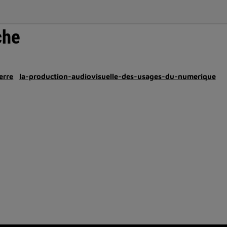
che
erre
la-production-audiovisuelle-des-usages-du-numerique