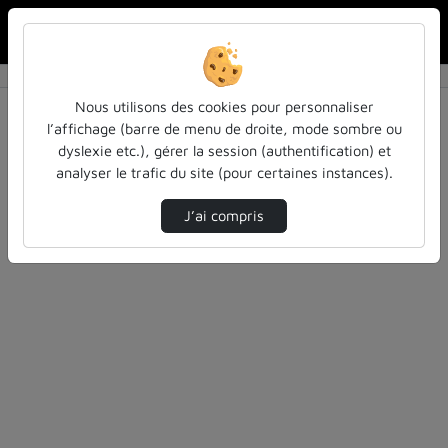
Rechercher u
Accueil
Rechercher
Résultats de la recherche
Nous utilisons des cookies pour personnaliser
l’affichage (barre de menu de droite, mode sombre ou
dyslexie etc.), gérer la session (authentification) et
Filtres actifs (cliquer pour en retirer) :
analyser le trafic du site (pour certaines instances).
cours-formations
pass-las
pass-las
J’ai compris
0 vidéo trouvée
Désolé, aucune vidéo trouvée.