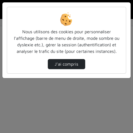
Rechercher u
Accueil
Rechercher
Résultats de la recherche
Nous utilisons des cookies pour personnaliser
l’affichage (barre de menu de droite, mode sombre ou
dyslexie etc.), gérer la session (authentification) et
Filtres actifs (cliquer pour en retirer) :
analyser le trafic du site (pour certaines instances).
cours-formations
pass-las
pass-las
pass-las
J’ai compris
0 vidéo trouvée
Désolé, aucune vidéo trouvée.