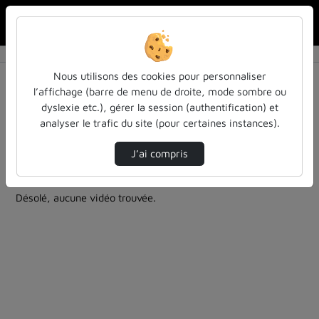
Rechercher u
Accueil
Rechercher
Résultats de la recherche
Nous utilisons des cookies pour personnaliser
l’affichage (barre de menu de droite, mode sombre ou
dyslexie etc.), gérer la session (authentification) et
Filtres actifs (cliquer pour en retirer) :
analyser le trafic du site (pour certaines instances).
cours-formations
pass-las
pass-las
enseignement-superieur
passlas
J’ai compris
0 vidéo trouvée
Désolé, aucune vidéo trouvée.