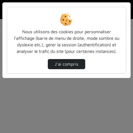
Rechercher u
Accueil
Rechercher
Résultats de la recherche
Nous utilisons des cookies pour personnaliser
l’affichage (barre de menu de droite, mode sombre ou
dyslexie etc.), gérer la session (authentification) et
Filtres actifs (cliquer pour en retirer) :
analyser le trafic du site (pour certaines instances).
cours-formations
pass-las
pass-las
ue-informatique
J’ai compris
0 vidéo trouvée
Désolé, aucune vidéo trouvée.