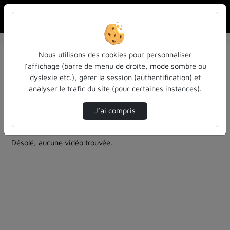
Rechercher u
Accueil
Rechercher
Résultats de la recherche
Nous utilisons des cookies pour personnaliser
l’affichage (barre de menu de droite, mode sombre ou
dyslexie etc.), gérer la session (authentification) et
Filtres actifs (cliquer pour en retirer) :
analyser le trafic du site (pour certaines instances).
cours-formations
pass-las
medecine-et-sante
ue-informatique
J’ai compris
0 vidéo trouvée
Désolé, aucune vidéo trouvée.