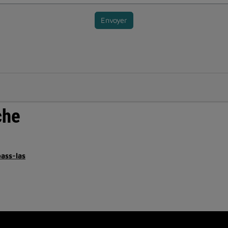
Envoyer
che
pass-las