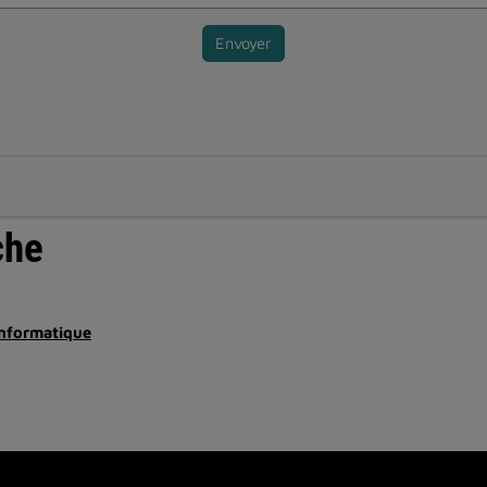
Envoyer
che
informatique