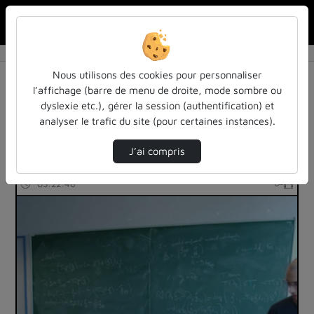
Rechercher u
Accueil
Rechercher
Résultats de la recherche
Nous utilisons des cookies pour personnaliser
l’affichage (barre de menu de droite, mode sombre ou
dyslexie etc.), gérer la session (authentification) et
Filtres actifs (cliquer pour en retirer) :
analyser le trafic du site (pour certaines instances).
cours-formations
mathematiques
J’ai compris
517 vidéos trouvées
03:22:48