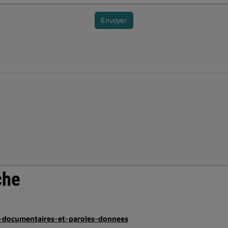
Envoyer
che
s-documentaires-et-paroles-donnees