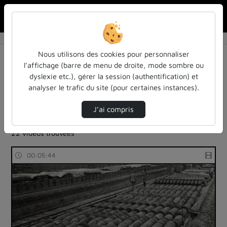
Rechercher u
Accueil
Rechercher
Résultats de la recherche
Nous utilisons des cookies pour personnaliser
l’affichage (barre de menu de droite, mode sombre ou
dyslexie etc.), gérer la session (authentification) et
Filtres actifs (cliquer pour en retirer) :
analyser le trafic du site (pour certaines instances).
cours-formations
1ere-guerre-mondiale
mooc-verdun-2-verdun-1917-1918-batailles-oubliees-
J’ai compris
francais-allemands-et-americains
22 vidéos trouvées
00:05:44