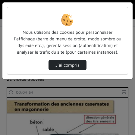
Rechercher u
Accueil
Rechercher
Résultats de la recherche
Nous utilisons des cookies pour personnaliser
l’affichage (barre de menu de droite, mode sombre ou
dyslexie etc.), gérer la session (authentification) et
Filtres actifs (cliquer pour en retirer) :
analyser le trafic du site (pour certaines instances).
cours-formations
1ere-guerre-mondiale
mooc-verdun-1-sur-les-pas-des-combattants-de-
J’ai compris
verdun-1916-2016
22 vidéos trouvées
00:04:54