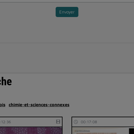
Envoyer
che
ois
chimie-et-sciences-connexes
:12:36
00:17:08