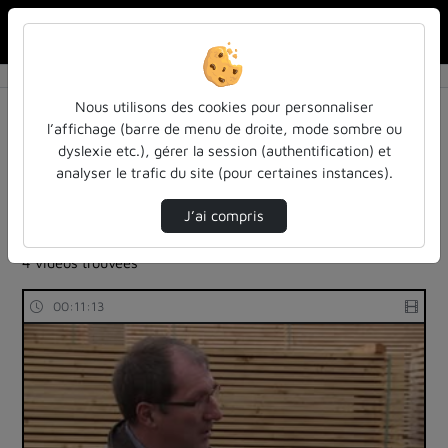
Rechercher u
Accueil
Rechercher
Résultats de la recherche
Nous utilisons des cookies pour personnaliser
l’affichage (barre de menu de droite, mode sombre ou
dyslexie etc.), gérer la session (authentification) et
Filtres actifs (cliquer pour en retirer) :
analyser le trafic du site (pour certaines instances).
cours-formations
arbre
agronomie-agriculture-sylviculture
J’ai compris
mooc-anatomie-du-bois
mooc-anatomie-du-bois
4 vidéos trouvées
00:11:13