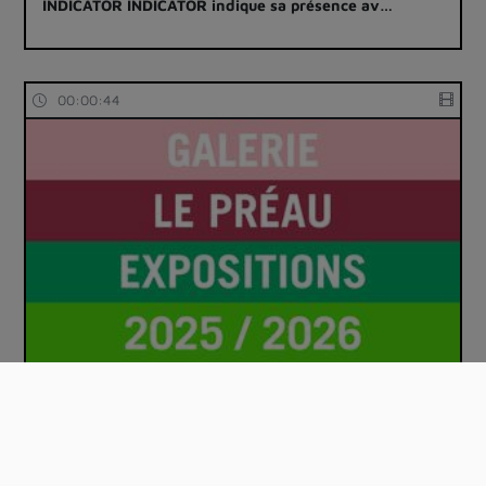
INDICATOR INDICATOR indique sa présence av…
00:00:44
Galerie Le Préau : saison 2025-2026
00:03:53