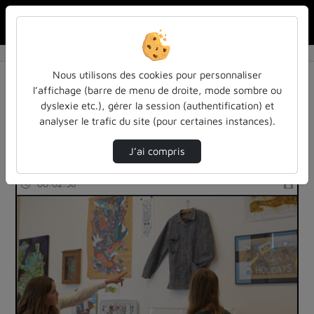
Rechercher u
Accueil
Rechercher
Résultats de la recherche
Nous utilisons des cookies pour personnaliser
l’affichage (barre de menu de droite, mode sombre ou
dyslexie etc.), gérer la session (authentification) et
Filtres actifs (cliquer pour en retirer) :
analyser le trafic du site (pour certaines instances).
arts
J’ai compris
22 vidéos trouvées
00:02:58