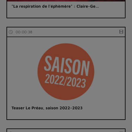
"La respiration de l'éphèmère" : Claire-Ge…
00:00:38
Teaser Le Préau, saison 2022-2023