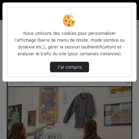
Rechercher u
Accueil
Rechercher
Résultats de la recherche
Nous utilisons des cookies pour personnaliser
l’affichage (barre de menu de droite, mode sombre ou
dyslexie etc.), gérer la session (authentification) et
Filtres actifs (cliquer pour en retirer) :
analyser le trafic du site (pour certaines instances).
arts
teasers
J’ai compris
6 vidéos trouvées
00:02:58