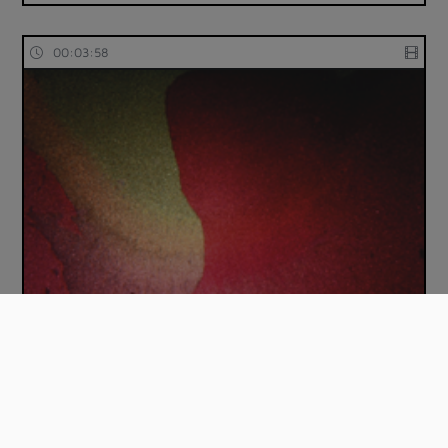
00:03:58
"La respiration de l'éphèmère" : Claire-Ge…