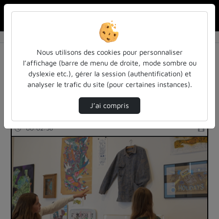
Rechercher u
Accueil
Rechercher
Résultats de la recherche
Nous utilisons des cookies pour personnaliser
l’affichage (barre de menu de droite, mode sombre ou
dyslexie etc.), gérer la session (authentification) et
Filtres actifs (cliquer pour en retirer) :
analyser le trafic du site (pour certaines instances).
galerie
J’ai compris
17 vidéos trouvées
00:02:58