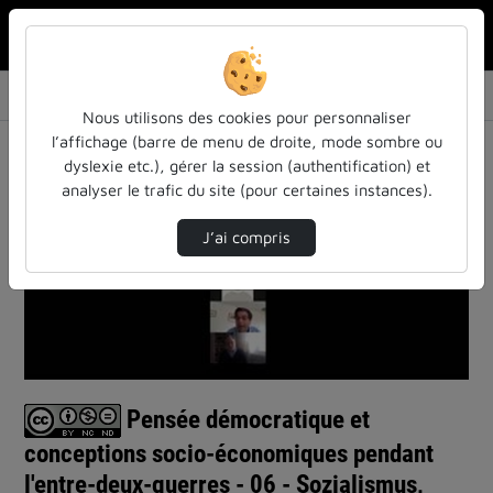
Rechercher u
Accueil
Vidéos
Pensée démocratique et conceptions socio-éco…
Nous utilisons des cookies pour personnaliser
l’affichage (barre de menu de droite, mode sombre ou
dyslexie etc.), gérer la session (authentification) et
analyser le trafic du site (pour certaines instances).
J’ai compris
Lire
la
vidéo
Pensée démocratique et
conceptions socio-économiques pendant
l'entre-deux-guerres - 06 - Sozialismus,