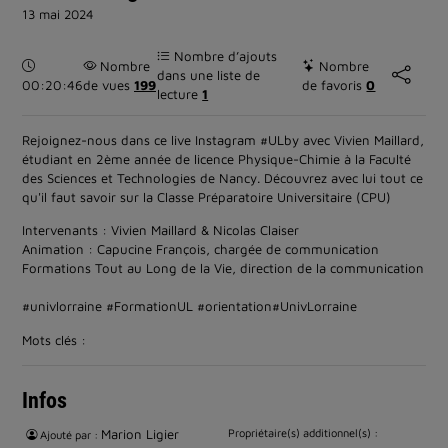
13 mai 2024
Nombre d’ajouts
Durée :
Nombre
Nombre
dans une liste de
00:20:46
de vues
199
de favoris
0
lecture
1
Rejoignez-nous dans ce live Instagram #ULby avec Vivien Maillard,
étudiant en 2ème année de licence Physique-Chimie à la Faculté
des Sciences et Technologies de Nancy. Découvrez avec lui tout ce
qu'il faut savoir sur la Classe Préparatoire Universitaire (CPU)
Intervenants : Vivien Maillard & Nicolas Claiser
Animation : Capucine François, chargée de communication
Formations Tout au Long de la Vie, direction de la communication
#univlorraine #FormationUL #orientation#UnivLorraine
Mots clés :
Infos
Marion Ligier
Propriétaire(s) additionnel(s) :
Ajouté par :