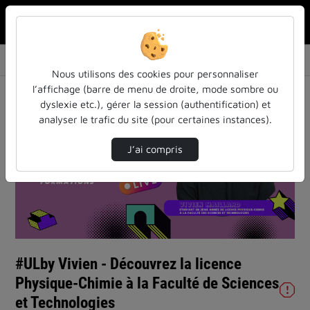
Rechercher u
Accueil
Vidéos
#ULby Vivien - Découvrez la licence Physique…
Nous utilisons des cookies pour personnaliser
l’affichage (barre de menu de droite, mode sombre ou
dyslexie etc.), gérer la session (authentification) et
analyser le trafic du site (pour certaines instances).
J’ai compris
Lire
la
vidéo
#ULby Vivien - Découvrez la licence
Physique-Chimie à la Faculté de Sciences
et Technologies