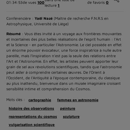
01:34:53
de vues
100
de favoris
0
lecture
1
Conférencière :
Yaël Nazé
(Maître de recherche F.N.R.S en
Astrophysique, Université de Liège)
Résumé
: Vous êtes invité à un voyage aux frontières mouvantes
et incertaines des plus belles réalisations de l’esprit humain : l’Art
et la Science - en particulier l’Astronomie. Le ciel possède en effet
un énorme pouvoir évocateur, une force inspiratrice à nulle autre
pareille, mais l’inspiration n’est pas la seule des relations entre
l’Art et l’Astronomie. En effet, les artistes peuvent apporter leur
grain de sel aux révolutions scientifiques, tandis que l’astronomie
peut aider à comprendre certaines œuvres. De l’Orient à
l’Occident, de l’Antiquité à l’époque contemporaine, du classique
au plus inattendu, bienvenue dans un musée imaginaire croisant
sensibilité intime et compréhension du Cosmos.
Mots clés :
cartographie
femmes en astronomie
histoire des observations
peinture
representations du cosmos
sculpture
vulgarisation scientifique