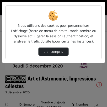
Rechercher u
Accueil
Liste de lecture
Cycle de conférences Sciences et Société
Nous utilisons des cookies pour personnaliser
Art et Astronomie, Impressions célestes
l’affichage (barre de menu de droite, mode sombre ou
dyslexie etc.), gérer la session (authentification) et
analyser le trafic du site (pour certaines instances).
J’ai compris
Lire
la
Art et Astronomie, Impressions
vidéo
célestes
3 décembre 2020
Nombre d’ajouts
Durée :
Nombre
Nombre
dans une liste de