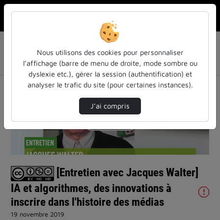
Rechercher u
Accueil
Liste de lecture
Les pratiques journalistiques face aux algorithmes et à
Nous utilisons des cookies pour personnaliser
l'automatisation
l’affichage (barre de menu de droite, mode sombre ou
[Entretien avec Jacques Walter] IA et algori…
dyslexie etc.), gérer la session (authentification) et
analyser le trafic du site (pour certaines instances).
J’ai compris
Lire
la
[Entretien avec Jacques Walter]
vidéo
IA et algorithmes, des innovations à
inscrire dans l'histoire des médias
19 novembre 2019