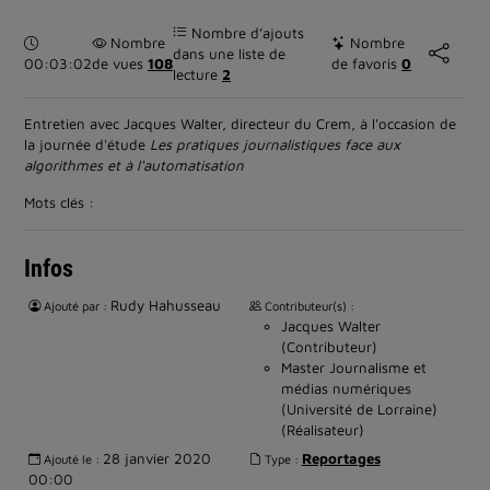
Nombre d’ajouts
Durée :
Nombre
Nombre
dans une liste de
00:03:02
de vues
108
de favoris
0
lecture
2
Entretien avec Jacques Walter, directeur du Crem, à l'occasion de
la journée d'étude
Les pratiques journalistiques face aux
algorithmes et à l'automatisation
Mots clés :
Infos
Rudy Hahusseau
Ajouté par :
Contributeur(s) :
Jacques Walter
(Contributeur)
Master Journalisme et
médias numériques
(Université de Lorraine)
(Réalisateur)
28 janvier 2020
Reportages
Ajouté le :
Type :
00:00