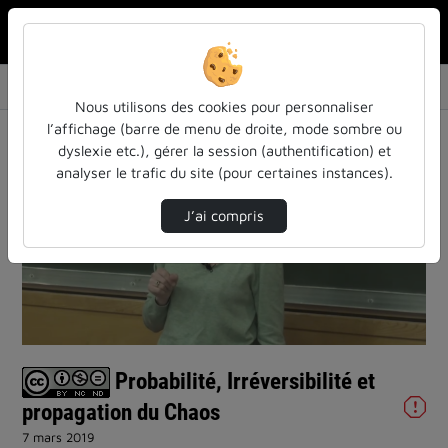
Rechercher u
Accueil
Vidéos
Probabilité, Irréversibilité et propagation …
Nous utilisons des cookies pour personnaliser
l’affichage (barre de menu de droite, mode sombre ou
dyslexie etc.), gérer la session (authentification) et
analyser le trafic du site (pour certaines instances).
J’ai compris
Lire
la
vidéo
Probabilité, Irréversibilité et
propagation du Chaos
7 mars 2019