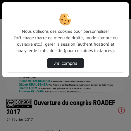
Rechercher u
Accueil
Liste de lecture
ROADEF' 2017 - 18ème Congrès de la Société Française
Nous utilisons des cookies pour personnaliser
de Recherche Opérationnelle et d'Aide à
l’affichage (barre de menu de droite, mode sombre ou
Ouverture du congrès ROADEF 2017
dyslexie etc.), gérer la session (authentification) et
analyser le trafic du site (pour certaines instances).
J’ai compris
Lire
la
Ouverture du congrès ROADEF
vidéo
2017
24 février 2017