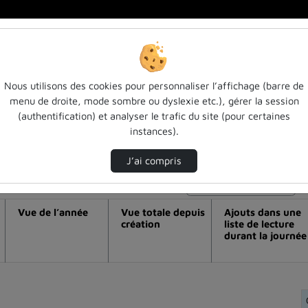
Nous utilisons des cookies pour personnaliser l’affichage (barre de
menu de droite, mode sombre ou dyslexie etc.), gérer la session
déo Journée neq 2021 : axe 3 : théorie(
(authentification) et analyser le trafic du site (pour certaines
instances).
ons ?
J’ai compris
Modifier la période de visualisation
Vue de l’année
Vue totale depuis
Ajouts dans une
création
liste de lecture
durant la journée