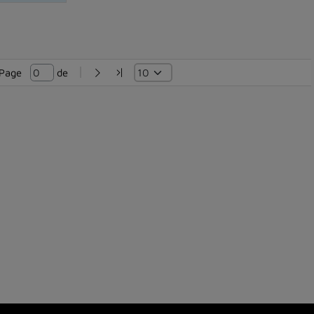
Page   
 de 